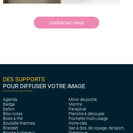
contactez-nous
DES SUPPORTS
POUR DIFFUSER VOTRE IMAGE
Agenda
Miroir de poche
Badge
Montre
Ballon
Parapluie
Bloc-notes
Planche à découper
Boite à thé
Pochette multi-usage
Bouteille thermos
Porte-clés
Bracelet
Sac à dos, de voyage, de sport,
Brosse à cheveux
thermique